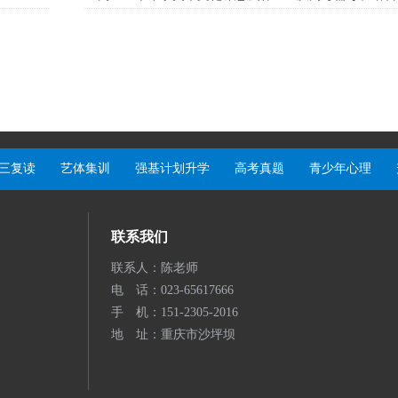
三复读
艺体集训
强基计划升学
高考真题
青少年心理
联系我们
联系人：陈老师
电 话：023-65617666
手 机：151-2305-2016
地 址：重庆市沙坪坝