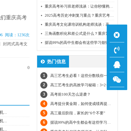
重庆高考补习班老师浅谈：让你秒懂鸦片战争（二）
2025高考历史冲刺复习重点？重庆艺考生文化课培训机构老师经验
我们
重庆
高考
重庆高考文化课培训机构老师浅谈：高三语文学习每天到底要花多少时间？
三角函数积化和差公式是什么？重庆艺考生文化课培训机构老师经验
06 阅读：1236次
据说99%的高中生都会有这些学习烦恼!
训
封闭式高考文
热门信息
0
1
高三艺考生必看！这些分数线你一定要了解
2
高三艺考生的高效学习秘籍：3+2+5学习模式
3
高考前100天怎么逆袭？
4
高考提分黄金期，如何使成绩再提一个档？
..
5
高三最后阶段，家长的“6个不要”
..
6
据说99%的高中生都会有这些学习烦恼!
..