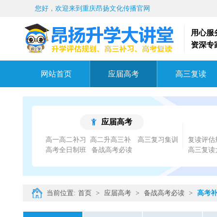
您好，欢迎来到重庆昂扬文化传播官网
用心服
资深专
网站首页
应届高考
高三复读
应届高考
高一高二补习
高三复习集训
复读评估
高考全日制班
备战高考必读
高三复读
当前位置:
首页
>
应届高考
>
备战高考必读
>
高考