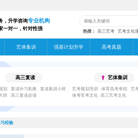
专业机构
务，升学咨询
家一对一，针对性强
热搜：
高三艺考
艺考文化
艺体集训
强基计划升学
高考真题
高三复读
艺体集训
规划
复读补习私教
复读集训小班
艺考规划培训
体育高考单招
艺
大班
高三复读必读
体考军考文化
补习经验