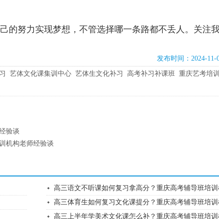
己的努力实现梦想，不管选择哪一条路都不丢人。关注
发布时间：2024-11-
习
艺体文化课集训中心
艺体生文化补习
高考补习补课班
重庆艺考培
经验谈
训机构老师经验谈
高三语文不听课如何复习拿高分？重庆高考辅导班培训机.
高三体育生如何复习文化课提分？重庆高考辅导班培训机.
高三上半年学美术文化课怎么补？重庆高考辅导班培训机.