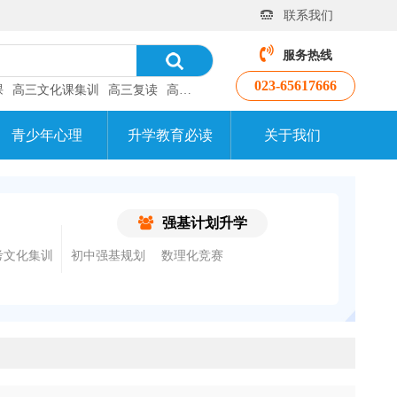
联系我们
服务热线
023-65617666
课
高三文化课集训
高三复读
高考补习班
青少年心理
升学教育必读
关于我们
强基计划升学
考文化集训
初中强基规划
数理化竞赛