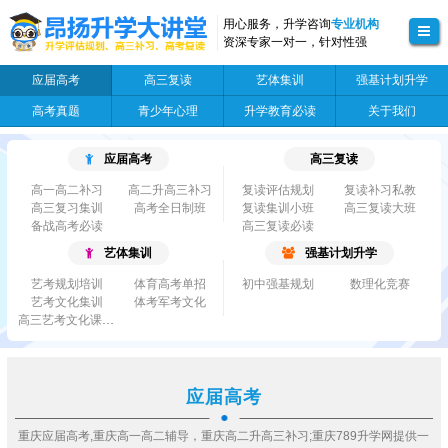
用心服务，升学咨询
专业机构
资深专家一对一，针对性强
应届高考
高三复读
艺体集训
强基计划升学
高考真题
青少年心理
升学教育必读
关于我们
应届高考
高三复读
高一高二补习
高二升高三补习
复读评估规划
复读补习私教
高三复习集训
高考全日制班
复读集训小班
高三复读大班
备战高考必读
高三复读必读
艺体集训
强基计划升学
艺考规划培训
体育高考单招
初中强基规划
数理化竞赛
艺考文化集训
体考军考文化
高三艺考文化课集...
应届高考
重庆应届高考,重庆高一高二辅导，重庆高二升高三补习;重庆789升学网提供一