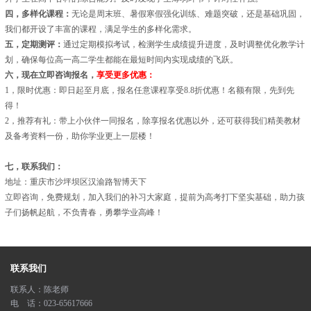
四，多样化课程：
无论是周末班、暑假寒假强化训练、难题突破，还是基础巩固，
我们都开设了丰富的课程，满足学生的多样化需求。
五，定期测评：
通过定期模拟考试，检测学生成绩提升进度，及时调整优化教学计
划，确保每位高一高二学生都能在最短时间内实现成绩的飞跃。
六，现在立即咨询报名，
享受更多优惠：
1，限时优惠：即日起至月底，报名任意课程享受8.8折优惠！名额有限，先到先
得！
2，推荐有礼：带上小伙伴一同报名，除享报名优惠以外，还可获得我们精美教材
及备考资料一份，助你学业更上一层楼！
七，联系我们：
地址：重庆市沙坪坝区汉渝路智博天下
立即咨询，免费规划，加入我们的补习大家庭，提前为高考打下坚实基础，助力孩
子们扬帆起航，不负青春，勇攀学业高峰！
联系我们
联系人：陈老师
电 话：023-65617666