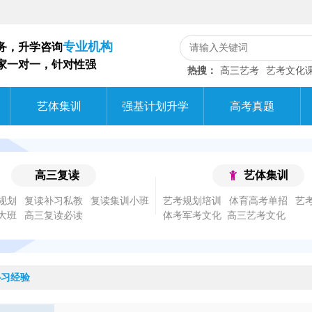
专业机构
务，升学咨询
家一对一，针对性强
热搜：
高三艺考
艺考文化
艺体集训
强基计划升学
高考真题
高三复读
艺体集训
规划
复读补习私教
复读集训小班
艺考规划培训
体育高考单招
艺
大班
高三复读必读
体考军考文化
补习经验