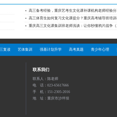
高三备考经验，重庆艺考生文化课补课机构老师经验分
高三体育生如何复习文化课提分？重庆高考辅导班培训机.
重庆高三文化课集训班老师浅谈：让你秒懂鸦片战争（三.
三复读
艺体集训
强基计划升学
高考真题
青少年心理
联系我们
联系人：陈老师
电 话：023-65617666
手 机：151-2305-2016
地 址：重庆市沙坪坝