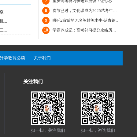
7
重庆高考补习班老师浅谈：让你秒懂鸦片战争（二）
8
春节已过，文化课成为2025艺考生主场
享
9
哪吒2背后的无名英雄美术生-从青铜到王者
..
10
学霸养成记：高考补习提分攻略历史篇；重庆高考文化课培训机构
..
升学教育必读
关于我们
关注我们
扫一扫，关注我们
扫一扫，咨询我们