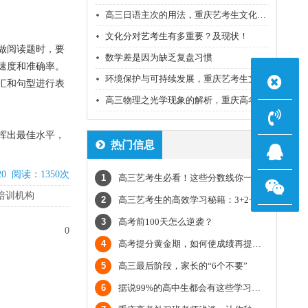
高三日语主次的用法，重庆艺考生文化课补课机构老师经验
文化分对艺考生有多重要？及现状！
做阅读题时，要
数学差是因为缺乏复盘习惯
速度和准确率。
环境保护与可持续发展，重庆艺考生文化课培训机构老师经验
汇和句型进行表
高三物理之光学现象的解析，重庆高考文化课培训机构老师经验
挥出最佳水平，
热门信息
20 阅读：1350次
1
高三艺考生必看！这些分数线你一定要了解
培训机构
2
高三艺考生的高效学习秘籍：3+2+5学习模式
3
高考前100天怎么逆袭？
0
4
高考提分黄金期，如何使成绩再提一个档？
5
高三最后阶段，家长的“6个不要”
6
据说99%的高中生都会有这些学习烦恼!