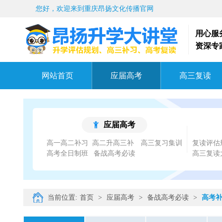
您好，欢迎来到重庆昂扬文化传播官网
用心服
资深专
网站首页
应届高考
高三复读
应届高考
高一高二补习
高三复习集训
复读评估
高考全日制班
备战高考必读
高三复读
当前位置:
首页
>
应届高考
>
备战高考必读
>
高考