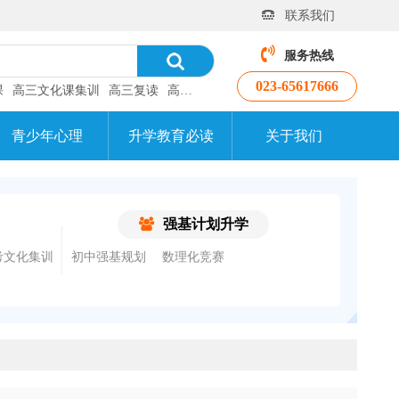
联系我们
服务热线
023-65617666
课
高三文化课集训
高三复读
高考补习班
青少年心理
升学教育必读
关于我们
强基计划升学
考文化集训
初中强基规划
数理化竞赛