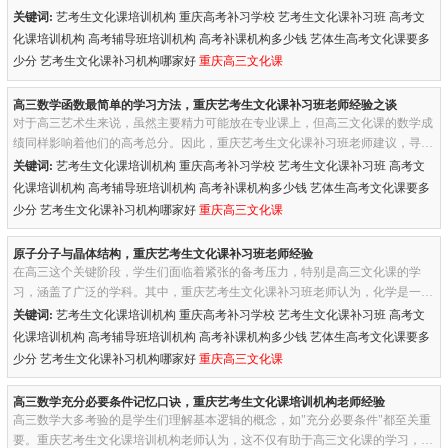
入理解文章主旨是突破高三阅读理解的关键。重庆艺考生文化课培训机...
关键词:
艺考生文化课培训机构 重庆高考补习学校 艺考生文化课补习班 高考文
化课培训机构 高考辅导班培训机构 高考补课机构多少钱 艺体生高考文化课要多
少分 艺考生文化课补习机构哪家好
重庆高三文化课
高三数学函数最简单的学习方法，重庆艺考生文化课补习班老师经验之谈
对于高三艺术生来说，虽然主要精力可能放在专业课上，但高三文化课的数学成
绩同样影响着他们的高考总分。因此，重庆艺考生文化课补习班老师建议，寻找
合适的学习方法尤为关键，特别是在函数这一数学知识点上。一、理...
关键词:
艺考生文化课培训机构 重庆高考补习学校 艺考生文化课补习班 高考文
化课培训机构 高考辅导班培训机构 高考补课机构多少钱 艺体生高考文化课要多
少分 艺考生文化课补习机构哪家好
重庆高三文化课
原子分子与晶体结构，重庆艺考生文化课补习班老师经验
在高三这个关键阶段，学生们面临着紧张的备考压力，特别是高三文化课的学
习，涵盖了广泛的学科。其中，重庆艺考生文化课补习班老师认为，化学是一门
非常重要的科目，关于物质的结构与性质的学习是高三化学课程的核心...
关键词:
艺考生文化课培训机构 重庆高考补习学校 艺考生文化课补习班 高考文
化课培训机构 高考辅导班培训机构 高考补课机构多少钱 艺体生高考文化课要多
少分 艺考生文化课补习机构哪家好
重庆高三文化课
高三数学充分必要条件记忆口诀，重庆艺考生文化课培训机构老师经验
高三数学大多考验的是学生们理解基本逻辑的概念，如"充分必要条件"都至关重
要。重庆艺考生文化课培训机构老师认为，这不仅有助于高三文化课的学习，也