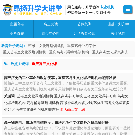
用心服务，升学咨询
专业机构
资深专家一对一，针对性强
应届高考
高三复读
艺体集训
强基计划升学
高考真题
青少年心理
升学教育必读
关于我们
教育升学规划：
艺考生文化课培训机构
重庆高考补习学校
重庆艺考生文化课培训机构
重庆高考辅导班培训机构
重庆高考文化课集训班
热点关键词 :
重庆高三文化课
高三历史的工业革命与政治变革，重庆艺考生文化课培训机构老师浅谈
随着高三学生致力于备考高三文化课，了解世界历史的重大事件变得尤为重要。
重庆艺考生文化课培训机构老师今天就和同学们谈谈有关工业革命与政治变革的
话题，这两个时期不仅塑造了现代社会的基础，也对全球政治格局产...
关键词:
艺考生文化课培训机构 重庆高考补习学校 艺考生文化课补习班 高考文
化课培训机构 高考辅导班培训机构 高考补课机构多少钱 艺体生高考文化课要多
少分 艺考生文化课补习机构哪家好
重庆高三文化课
高三物理电厂磁场与电磁感应，重庆艺考生文化课补习班老师经验
高三学生在备考高考的过程中，不仅要掌握数理化等基础知诊，而且要对一些特
定领域的知识有深入的理解。其中，重庆艺考生文化课补习班老师认为，物理学