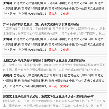
带海洋性气候的特点等知识，它也是高考中不可避免的考点。一、温...
关键词:
艺考生文化课培训机构 重庆高考补习学校 艺考生文化课补习班 高考文
化课培训机构 高考辅导班培训机构 高考补课机构多少钱 艺体生高考文化课要多
少分 艺考生文化课补习机构哪家好
重庆高三文化课
郑和下西洋的历史意义，重庆高考文化课培训机构老师经验
在高三的复习冲刺阶段，了解中国和世界的重要历史事件对高三学生来说也是非
常重要的，重庆高考文化课培训机构老师举个简单的例子：“郑和下西洋”。这一
事件的历史意义，有助于丰富学生的历史知识。一、郑和下西洋的...
关键词:
艺考生文化课培训机构 重庆高考补习学校 艺考生文化课补习班 高考文
化课培训机构 高考辅导班培训机构 高考补课机构多少钱 艺体生高考文化课要多
少分 艺考生文化课补习机构哪家好
重庆高三文化课
太阳活动对地球的影响有哪些？重庆高考文化课集训班老师经验
高三学生在学习地理的过程中，地球科学常常涉及到如太阳活动这样复杂而重要
的主题。重庆高考文化课集训班老师认为，太阳活动对地球环境和人类社会均有
深远影响，无论是理科生还是艺术生，都是一个重要的学习知识点。...
关键词:
艺考生文化课培训机构 重庆高考补习学校 艺考生文化课补习班 高考文
化课培训机构 高考辅导班培训机构 高考补课机构多少钱 艺体生高考文化课要多
少分 艺考生文化课补习机构哪家好
重庆高三文化课
高三艺术生决胜高考的经验，重庆艺考生文化课培训机构老师经验分享
面对高考，每一位高三学生都希望能够了解更多的实战经验来提升自己的学习效
率。重庆艺考生文化课培训机构老师今天在这里分享一些多年来高三教学积累的