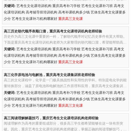
中的电磁学是一个挑战性十足而又极为重要的分支。一、电厂磁场电...
关键词:
艺考生文化课培训机构 重庆高考补习学校 艺考生文化课补习班 高考文
化课培训机构 高考辅导班培训机构 高考补课机构多少钱 艺体生高考文化课要多
少分 艺考生文化课补习机构哪家好
重庆高三文化课
高三历史朝代顺序表顺口溜，重庆高考文化课培训机构老师经验
历史作为高三文化课中重要的一科，了解朝代顺序对记忆历史事件有莫大帮助。
下面是重庆高考文化课培训机构老师为大家整理的朝代顺口溜，希望能帮助高三
学生更好地记住历史的脉络。一、秦朝顺口溜“秦汉三国两晋宋”，...
关键词:
艺考生文化课培训机构 重庆高考补习学校 艺考生文化课补习班 高考文
化课培训机构 高考辅导班培训机构 高考补课机构多少钱 艺体生高考文化课要多
少分 艺考生文化课补习机构哪家好
重庆高三文化课
高三化学原电池与电解池，重庆高考文化课集训班老师经验
高三的文化课程中，化学是一门极具挑战性和实用性的学科。特别是电化学的能
量转换部分，涵盖了原电池和电解池的工作原理和应用，重庆高考文化课集训班
老师建议：对于高三学生来说，这不仅是考试必备知识，也是理解现...
关键词:
艺考生文化课培训机构 重庆高考补习学校 艺考生文化课补习班 高考文
化课培训机构 高考辅导班培训机构 高考补课机构多少钱 艺体生高考文化课要多
少分 艺考生文化课补习机构哪家好
重庆高三文化课
高三阅读理解解题技巧，重庆艺考生文化课培训机构老师经验
阅读理解作为高考的重要组成部分，很多高三学生都希望能够在这一块有所突
破。因此，重庆艺考生文化课培训机构老师建议，掌握正确的阅读理解技巧，深