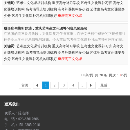
经验，希望能帮助正在冲刺的同学们。一、平衡专业课和文化课重庆...
关键词:
艺考生文化课培训机构 重庆高考补习学校 艺考生文化课补习班 高考文
化课培训机构 高考辅导班培训机构 高考补课机构多少钱 艺体生高考文化课要多
少分 艺考生文化课补习机构哪家好
重庆高三文化课
成语病句辨析妙法，重庆艺考生文化课补习班老师经验
在紧张的高三备考阶段，文化课复习任务重重，而语文学科中成语的正确使用往
往是高三学生容易忽视的难题。今天重庆艺考生文化课补习班老师和同学们聊一
聊如何辨析成语病句。一、常见错误类型例如：语义混淆和成份残缺...
关键词:
艺考生文化课培训机构 重庆高考补习学校 艺考生文化课补习班 高考文
化课培训机构 高考辅导班培训机构 高考补课机构多少钱 艺体生高考文化课要多
少分 艺考生文化课补习机构哪家好
重庆高三文化课
10
条/页 共
70
条 页次：
1
/5
页
首页
1
2
3
4
5
最后
联系我们
联系人：陈老师
电 话：023-65617666
手 机：151-2305-2016