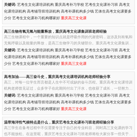
能够提升高三艺术生在创造力和批判性思维方面的能力。一、充分必...
关键词:
艺考生文化课培训机构 重庆高考补习学校 艺考生文化课补习班 高考文
化课培训机构 高考辅导班培训机构 高考补课机构多少钱 艺体生高考文化课要多
少分 艺考生文化课补习机构哪家好
重庆高三文化课
高三生物有氧无氧与能量释放，重庆高考文化课集训班老师经验
高三生物课程中，一个重要的知识点就是呼吸作用的代谢密码，这涉及到有氧和
无氧呼吸以及能量的释放，是高三生物学习的关键部分。重庆高考文化课集训班
老师认为，掌握这些知识，对于高三学生来说非常重要，因为它不仅...
关键词:
艺考生文化课培训机构 重庆高考补习学校 艺考生文化课补习班 高考文
化课培训机构 高考辅导班培训机构 高考补课机构多少钱 艺体生高考文化课要多
少分 艺考生文化课补习机构哪家好
重庆高三文化课
高考加油——高三奋斗史，重庆高考文化课培训机构老师经验分享
高三，对每一位学生而言都是人生中不可或缺的奋斗历程。重庆高考文化课培训
机构老师曾见证过，众多学子在此期间付出了汗水，也收获了成长，一切努力只
为了挺进理想的高考大门，照亮未来的荣耀路。在高三复习冲刺阶段...
关键词:
艺考生文化课培训机构 重庆高考补习学校 艺考生文化课补习班 高考文
化课培训机构 高考辅导班培训机构 高考补课机构多少钱 艺体生高考文化课要多
少分 艺考生文化课补习机构哪家好
重庆高三文化课
温带海洋性气候特点是什么，重庆艺考生文化课补习班老师经验分享
高三学生在备考过程中不仅需要专注于自己的专业科目，同时高三文化课的学习
也不能放松。在这里呢，重庆艺考生文化课补习班老师将给大家分享一些关于温