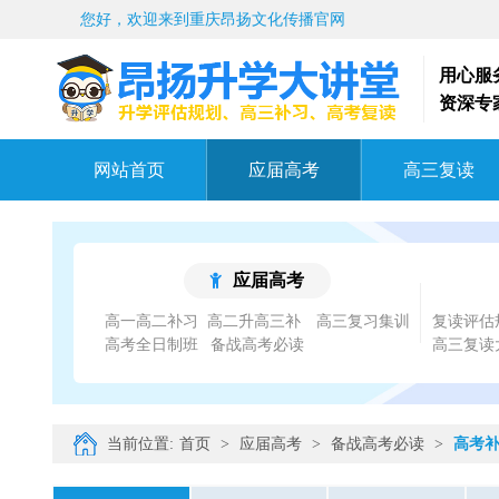
您好，欢迎来到重庆昂扬文化传播官网
用心服
资深专
网站首页
应届高考
高三复读
应届高考
高一高二补习
高三复习集训
复读评估
高考全日制班
备战高考必读
高三复读
当前位置:
首页
>
应届高考
>
备战高考必读
>
高考