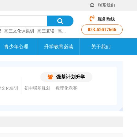
联系我们
服务热线
023-65617666
课
高三文化课集训
高三复读
高考补习班
青少年心理
升学教育必读
关于我们
强基计划升学
考文化集训
初中强基规划
数理化竞赛