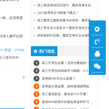
高三英语单词记忆技巧，重庆高考文化课集训班老师经验分享
。
2025高考语文冲刺复习重点！
一样，在语境里
高三数学之随机变量与分布列，重庆高考文化课培训机构老师经验
高三学生压力有多大？重庆艺考生文化课培训机构老师经验
烃和烃的衍生物，重庆艺考生文化课培训机构老师经验分享
任何人都可以把
16 阅读：1334次
热门信息
高三辅导班补
1
高三艺考生必看！这些分数线你一定要了解
2
高三艺考生的高效学习秘籍：3+2+5学习模式
0
3
高考前100天怎么逆袭？
4
高考提分黄金期，如何使成绩再提一个档？
5
高三最后阶段，家长的“6个不要”
6
据说99%的高中生都会有这些学习烦恼!