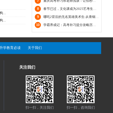
7
重庆高考补习班老师浅谈：让你秒懂鸦片战争（二）
8
春节已过，文化课成为2025艺考生主场
..
9
哪吒2背后的无名英雄美术生-从青铜到王者
..
10
学霸养成记：高考补习提分攻略历史篇；重庆高考文化课培训机构
升学教育必读
关于我们
关注我们
扫一扫，关注我们
扫一扫，咨询我们