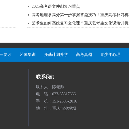
2025高考语文冲刺复习重点！
高考地理拿高分第一步掌握答题技巧！重庆高考补习机构.
艺术生如何高效复习文化课？重庆艺考生文化课培训机构.
三复读
艺体集训
强基计划升学
高考真题
青少年心理
联系我们
联系人：陈老师
电 话：023-65617666
手 机：151-2305-2016
地 址：重庆市沙坪坝