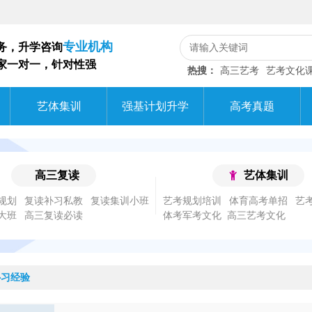
专业机构
务，升学咨询
家一对一，针对性强
热搜：
高三艺考
艺考文化
艺体集训
强基计划升学
高考真题
高三复读
艺体集训
规划
复读补习私教
复读集训小班
艺考规划培训
体育高考单招
艺
大班
高三复读必读
体考军考文化
补习经验