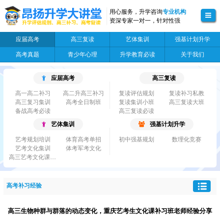
用心服务，升学咨询
专业机构
资深专家一对一，针对性强
应届高考
高三复读
艺体集训
强基计划升学
高考真题
青少年心理
升学教育必读
关于我们
应届高考
高三复读
高一高二补习
高二升高三补习
复读评估规划
复读补习私教
高三复习集训
高考全日制班
复读集训小班
高三复读大班
备战高考必读
高三复读必读
艺体集训
强基计划升学
艺考规划培训
体育高考单招
初中强基规划
数理化竞赛
艺考文化集训
体考军考文化
高三艺考文化课集...
高考补习经验
高三生物种群与群落的动态变化，重庆艺考生文化课补习班老师经验分享