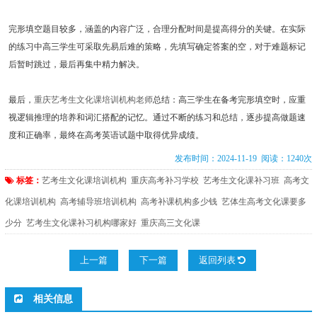
完形填空题目较多，涵盖的内容广泛，合理分配时间是提高得分的关键。在实际
的练习中高三学生可采取先易后难的策略，先填写确定答案的空，对于难题标记
后暂时跳过，最后再集中精力解决。
最后，
重庆艺考生文化课培训机构老师
总结：高三学生在备考完形填空时，应重
视逻辑推理的培养和词汇搭配的记忆。通过不断的练习和总结，逐步提高做题速
度和正确率，最终在高考英语试题中取得优异成绩。
发布时间：2024-11-19 阅读：1240次
标签：
艺考生文化课培训机构
重庆高考补习学校
艺考生文化课补习班
高考文
化课培训机构
高考辅导班培训机构
高考补课机构多少钱
艺体生高考文化课要多
少分
艺考生文化课补习机构哪家好
重庆高三文化课
上一篇
下一篇
返回列表
相关信息