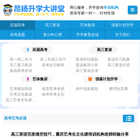
用心服务，升学咨询
专业机构
资深专家一对一，针对性强
应届高考
高三复读
艺体集训
强基计划升学
高考真题
青少年心理
升学教育必读
关于我们
应届高考
高三复读
高一高二补习
高二升高三补习
复读评估规划
复读补习私教
高三复习集训
高考全日制班
复读集训小班
高三复读大班
备战高考必读
高三复读必读
艺体集训
强基计划升学
艺考规划培训
体育高考单招
初中强基规划
数理化竞赛
艺考文化集训
体考军考文化
高三艺考文化课集...
高考艺考必读
高三英语完形填空技巧，重庆艺考生文化课培训机构老师经验分享